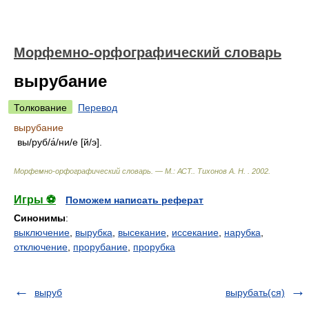
Морфемно-орфографический словарь
вырубание
Толкование
Перевод
вырубание
вы/руб/а́/ни/е [й/э].
Морфемно-орфографический словарь. — М.: АСТ.
.
Тихонов А. Н.
.
2002
.
Игры ⚽
Поможем написать реферат
Синонимы
:
выключение
,
вырубка
,
высекание
,
иссекание
,
нарубка
,
отключение
,
прорубание
,
прорубка
выруб
вырубать(ся)