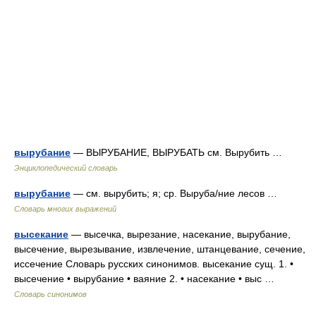
вырубание
— ВЫРУБАНИЕ, ВЫРУБАТЬ см. Вырубить …
Энциклопедический словарь
вырубание
— см. вырубить; я; ср. Выруба/ние лесов …
Словарь многих выражений
высекание
— высечка, вырезание, насекание, вырубание,
высечение, вырезывание, извлечение, штанцевание, сечение,
иссечение Словарь русских синонимов. высекание сущ. 1. •
высечение • вырубание • ваяние 2. • насекание • выс …
Словарь синонимов